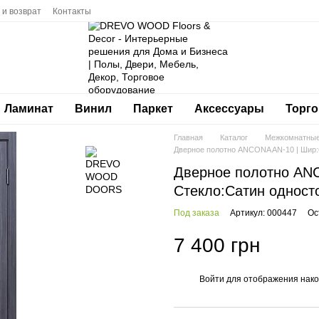
 и возврат
Контакты
Ламинат
Винил
Паркет
Аксессуары
Торго
Главная
Каталог
Межкомнатные
Дверное полотно ANCONA AN-10 | Шир:6
Дверное полотно ANC
Стекло:Сатин односто
Под заказа
Артикул: 000447
Ос
7 400 грн
Войти
для отображения нако
%