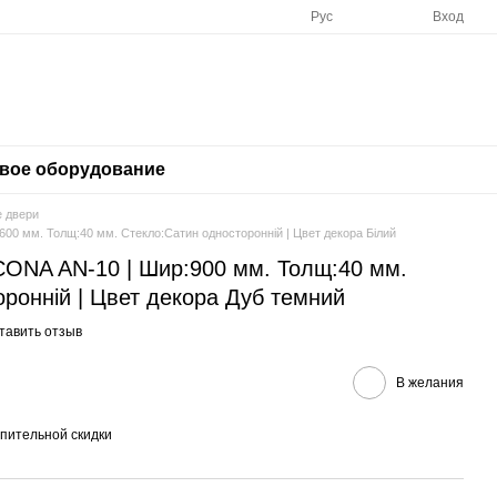
Рус
Вход
вое оборудование
 двери
00 мм. Толщ:40 мм. Стекло:Сатин односторонній | Цвет декора Білий
ONA AN-10 | Шир:900 мм. Толщ:40 мм.
ронній | Цвет декора Дуб темний
тавить отзыв
В желания
пительной скидки