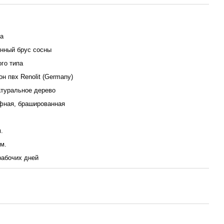
на
нный брус сосны
го типа
н пвх Renolit (Germany)
атуральное дерево
фная, брашированная
.
м.
рабочих дней