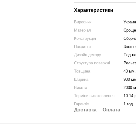
Характеристики
Виробник
Украи
Матеріал
Сроще
Конструкція
Сборно
Покриття
Экошпо
Дизайн декору
Под н
Структура поверхні
Рельє
Товщина
40 мм.
Ширина
900 мм
Висота
2000 м
Терміни виготовлення
10-14 
Гарантія
1 год
Доставка
Оплата