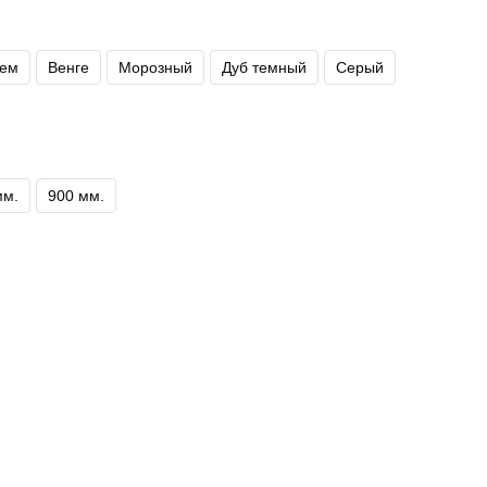
ем
Венге
Морозный
Дуб темный
Серый
мм.
900 мм.