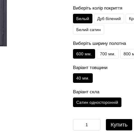
Виберіть колір покриття
Белый
Дуб білений
Кр
Белий сатин
Виберіть ширину полотна
600 мм.
700 мм.
800 
Варіант товщини
40 мм.
Варіант скла
Сатин односторонній
Купить