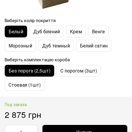
Виберіть колір покриття
Белый
Дуб білений
Крем
Венге
Морозный
Дуб темный
Белий сатин
Виберіть комплектацію короба
Без порога (2,5шт)
С порогом (3шт)
Стоевая (1шт)
Под заказа
2 875 грн
Купить