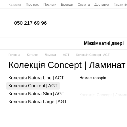
Перейти до основного контенту
Каталог
Про нас
Послуги
Бренди
Оплата
Доставка
Гаранті
050 217 69 96
Міжкімнатні двері
Головна
Каталог
Ламінат
AGT
Колекція Concept | AGT
Колекція Concept | Ламина
Колекція Natura Line | AGT
Немає товарів
Колекція Concept | AGT
Колекція Natura Slim | AGT
Колекція Concept | Лам
Колекція Natura Large | AGT