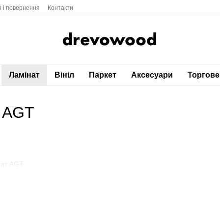
я і повернення
Контакти
Ламінат
Вініл
Паркет
Аксесуари
Торгове
т AGT
инат AGT